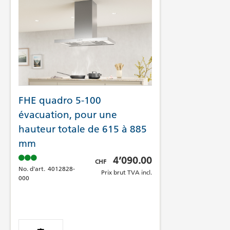
FHE quadro 5-100
évacuation, pour une
hauteur totale de 615 à 885
mm
Prix brut TVA incl.
4’090.00
CHF
No. d'art.
4012828-
Prix brut TVA incl.
000