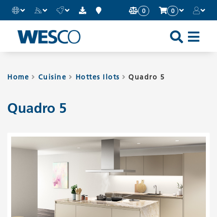
0
0
Sh
an
Hi
Home
Cuisine
Hottes Ilots
Quadro 5
Mo
Quadro 5
Me