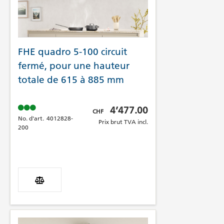
FHE quadro 5-100 circuit
fermé, pour une hauteur
totale de 615 à 885 mm
Prix brut TVA incl.
4’477.00
CHF
No. d'art.
4012828-
Prix brut TVA incl.
200