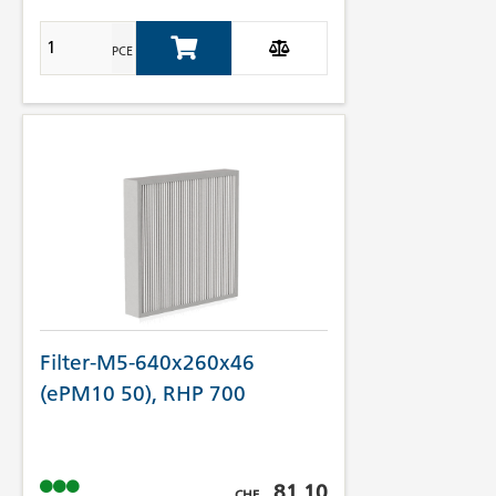
PCE
Add to Cart
Filter-M5-640x260x46
(ePM10 50), RHP 700
Prix brut TVA incl.
81.10
CHF