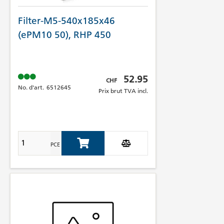
Filter-M5-540x185x46
(ePM10 50), RHP 450
Prix brut TVA incl.
52.95
CHF
No. d'art.
6512645
Prix brut TVA incl.
PCE
Add to Cart