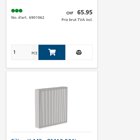
Prix brut TVA incl.
65.95
CHF
No. d'art.
6901062
Prix brut TVA incl.
PCE
Add to Cart