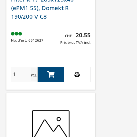
(ePM1 55), Domekt R
190/200 V C8
Prix brut TVA incl.
20.55
CHF
No. d'art.
6512627
Prix brut TVA incl.
PCE
Add to Cart