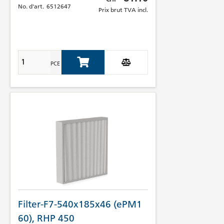
No. d'art.
6512647
Prix brut TVA incl.
PCE
Add to Cart
Filter-F7-540x185x46 (ePM1
60), RHP 450