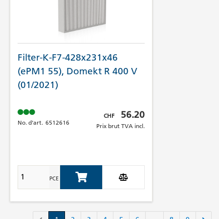
Filter-K-F7-428x231x46
(ePM1 55), Domekt R 400 V
(01/2021)
Prix brut TVA incl.
56.20
CHF
No. d'art.
6512616
Prix brut TVA incl.
PCE
Add to Cart