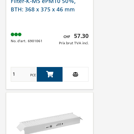
Filter-K-M5 ePM10 50%,
BTH: 368 x 375 x 46 mm
Prix brut TVA incl.
57.30
CHF
No. d'art.
6901061
Prix brut TVA incl.
PCE
Add to Cart