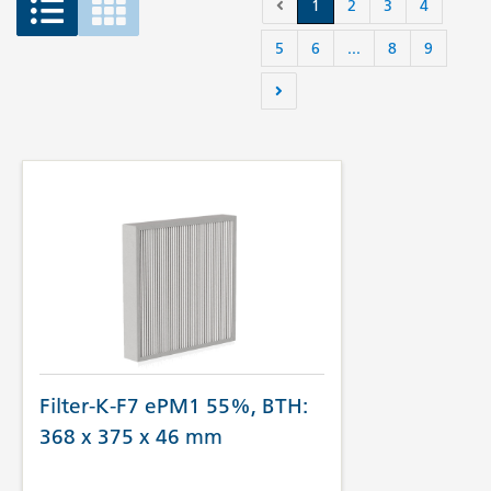
1
2
3
4
5
6
...
8
9
Filter-K-F7 ePM1 55%, BTH:
368 x 375 x 46 mm