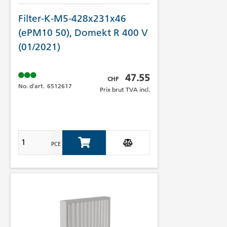
Filter-K-M5-428x231x46
(ePM10 50), Domekt R 400 V
(01/2021)
Prix brut TVA incl.
47.55
CHF
No. d'art.
6512617
Prix brut TVA incl.
PCE
Add to Cart