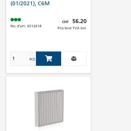
(01/2021), C6M
Prix brut TVA incl.
56.20
CHF
No. d'art.
6512618
Prix brut TVA incl.
PCE
Add to Cart