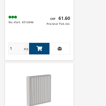
Prix brut TVA incl.
61.60
CHF
No. d'art.
6512646
Prix brut TVA incl.
PCE
Add to Cart