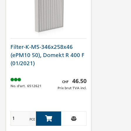
Filter-K-M5-346x258x46
(ePM10 50), Domekt R 400 F
(01/2021)
Prix brut TVA incl.
46.50
CHF
No. d'art.
6512621
Prix brut TVA incl.
PCE
Add to Cart