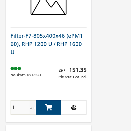
Filter-F7-805x400x46 (ePM1
60), RHP 1200 U / RHP 1600
U
Prix brut TVA incl.
151.35
CHF
No. d'art.
6512641
Prix brut TVA incl.
PCE
Add to Cart