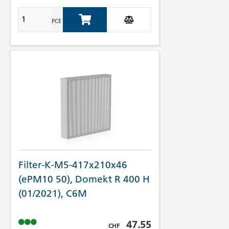
PCE
Add to Cart
Filter-K-M5-417x210x46
(ePM10 50), Domekt R 400 H
(01/2021), C6M
Prix brut TVA incl.
47.55
CHF