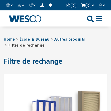
0
0
Sh
an
Hi
Home
École & Bureau
Autres produits
Filtre de rechange
Mo
Me
Filtre de rechange