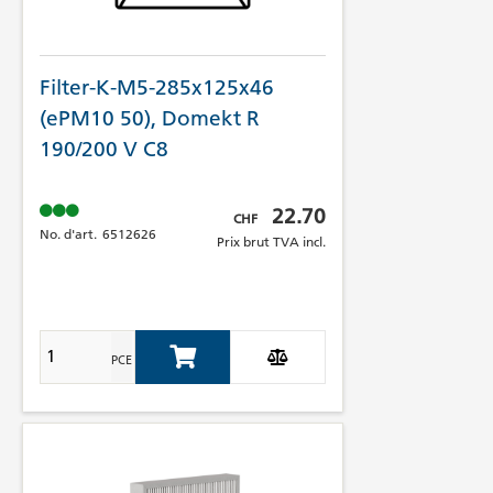
Filter-K-M5-285x125x46
(ePM10 50), Domekt R
190/200 V C8
Prix brut TVA incl.
22.70
CHF
No. d'art.
6512626
Prix brut TVA incl.
PCE
Add to Cart