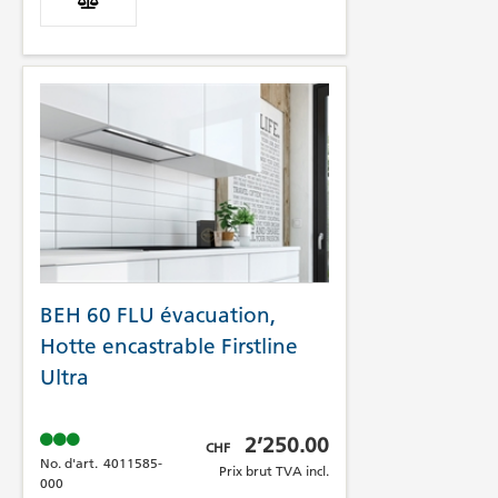
BEH 60 FLU évacuation,
Hotte encastrable Firstline
Ultra
Prix brut TVA incl.
2’250.00
CHF
No. d'art.
4011585-
Prix brut TVA incl.
000