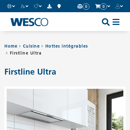
0
0
Sh
an
Hi
Home
Cuisine
Hottes intégrables
Firstline Ultra
Mo
Me
Firstline Ultra