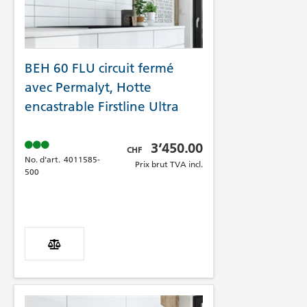
BEH 60 FLU circuit fermé
avec Permalyt, Hotte
encastrable Firstline Ultra
Prix brut TVA incl.
3’450.00
CHF
No. d'art.
4011585-
Prix brut TVA incl.
500