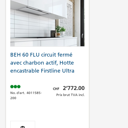
BEH 60 FLU circuit fermé
avec charbon actif, Hotte
encastrable Firstline Ultra
Prix brut TVA incl.
2’772.00
CHF
No. d'art.
4011585-
Prix brut TVA incl.
200