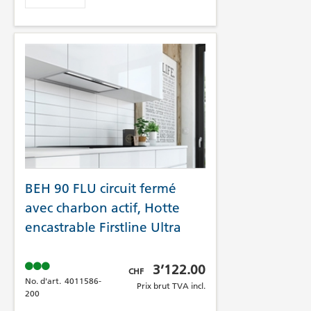
BEH 90 FLU circuit fermé
avec charbon actif, Hotte
encastrable Firstline Ultra
Prix brut TVA incl.
3’122.00
CHF
No. d'art.
4011586-
Prix brut TVA incl.
200