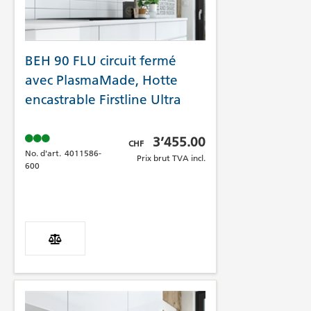
BEH 90 FLU circuit fermé
avec PlasmaMade, Hotte
encastrable Firstline Ultra
Prix brut TVA incl.
3’455.00
CHF
No. d'art.
4011586-
Prix brut TVA incl.
600