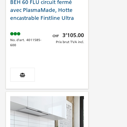
BEH 60 FLU circuit fermé
avec PlasmaMade, Hotte
encastrable Firstline Ultra
Prix brut TVA incl.
3’105.00
CHF
No. d'art.
4011585-
Prix brut TVA incl.
600