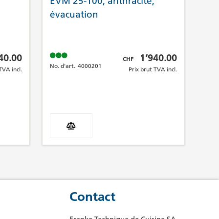
EVM 25-100, anthracite,
évacuation
A incl.
Prix brut TVA incl.
40.00
1’940.00
CHF
No. d'art.
4000201
TVA incl.
Prix brut TVA incl.
Contact