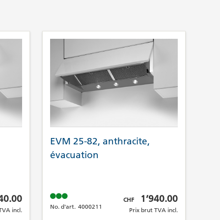
EVM 25-82, anthracite,
évacuation
A incl.
Prix brut TVA incl.
40.00
1’940.00
CHF
No. d'art.
4000211
TVA incl.
Prix brut TVA incl.