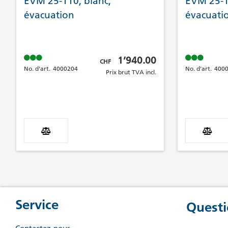
EVM 25-110, blanc,
EVM 25-11
évacuation
évacuati
Prix brut TVA incl.
1’940.00
CHF
No. d'art.
4000204
No. d'art.
400
Prix brut TVA incl.
Service
Questi