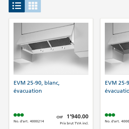
EVM 25-90, blanc,
EVM 25-90
évacuation
évacuati
Prix brut TVA incl.
1’940.00
CHF
No. d'art.
4000214
No. d'art.
400
Prix brut TVA incl.