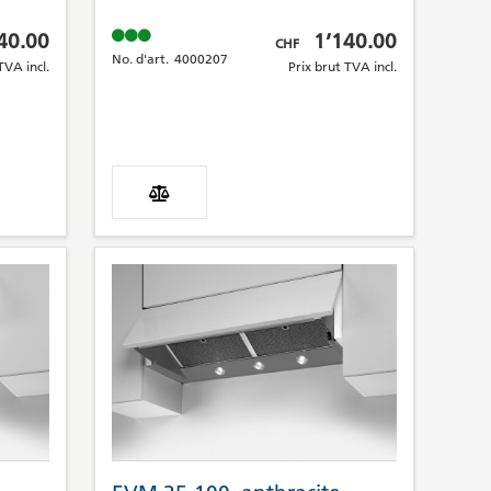
A incl.
Prix brut TVA incl.
40.00
1’140.00
CHF
No. d'art.
4000207
TVA incl.
Prix brut TVA incl.