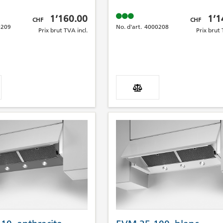
Prix brut TVA incl.
Prix brut TV
1’160.00
1’1
CHF
CHF
0209
No. d'art.
4000208
Prix brut TVA incl.
Prix brut 