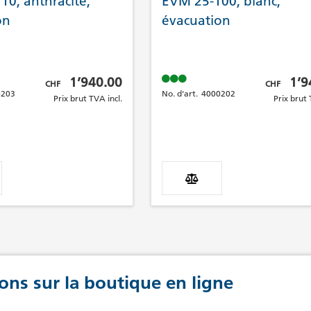
0, anthracite,
EVM 25-100, blanc,
on
évacuation
Prix brut TVA incl.
Prix brut TV
1’940.00
1’9
CHF
CHF
0203
No. d'art.
4000202
Prix brut TVA incl.
Prix brut 
ons sur la boutique en ligne