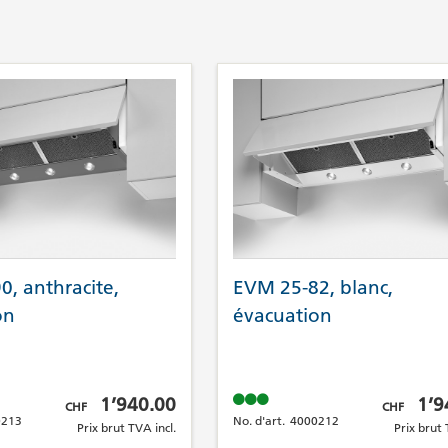
, anthracite,
EVM 25-82, blanc,
on
évacuation
Prix brut TVA incl.
Prix brut TV
1’940.00
1’9
CHF
CHF
0213
No. d'art.
4000212
Prix brut TVA incl.
Prix brut 