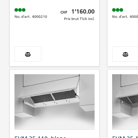
Prix brut TVA incl.
1’160.00
CHF
No. d'art.
4000210
No. d'art.
400
Prix brut TVA incl.