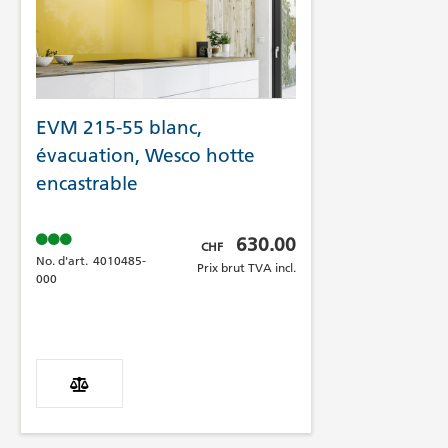
EVM 215-55 blanc,
évacuation, Wesco hotte
encastrable
Prix brut TVA incl.
630.00
CHF
No. d'art.
4010485-
Prix brut TVA incl.
000