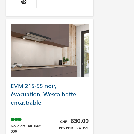
EVM 215-55 noir,
évacuation, Wesco hotte
encastrable
Prix brut TVA incl.
630.00
CHF
No. d'art.
4010489-
Prix brut TVA incl.
000