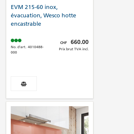
EVM 215-60 inox,
évacuation, Wesco hotte
encastrable
Prix brut TVA incl.
660.00
CHF
No. d'art.
4010488-
Prix brut TVA incl.
000