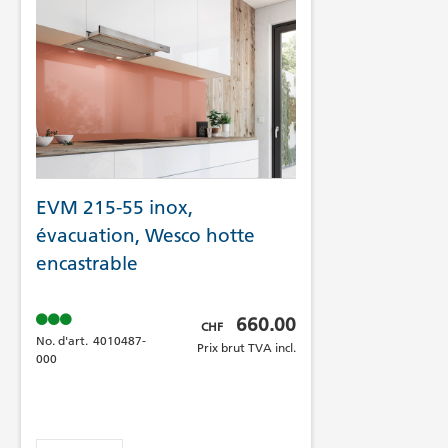
EVM 215-55 inox,
évacuation, Wesco hotte
encastrable
Prix brut TVA incl.
660.00
CHF
No. d'art.
4010487-
Prix brut TVA incl.
000