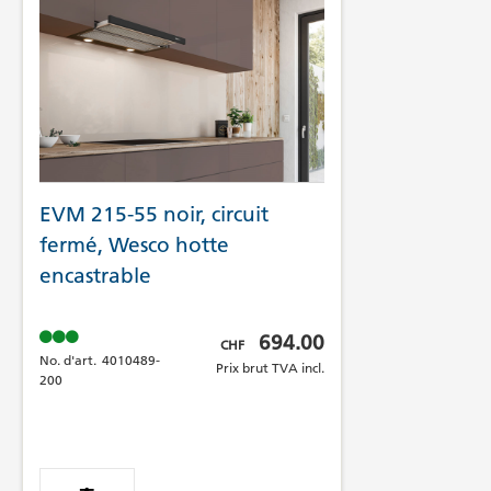
EVM 215-55 noir, circuit
fermé, Wesco hotte
encastrable
Prix brut TVA incl.
694.00
CHF
No. d'art.
4010489-
Prix brut TVA incl.
200