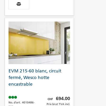
EVM 215-60 blanc, circuit
fermé, Wesco hotte
encastrable
Prix brut TVA incl.
694.00
CHF
No. d'art.
4010486-
Prix brut TVA incl.