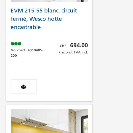
EVM 215-55 blanc, circuit
fermé, Wesco hotte
encastrable
Prix brut TVA incl.
694.00
CHF
No. d'art.
4010485-
Prix brut TVA incl.
200