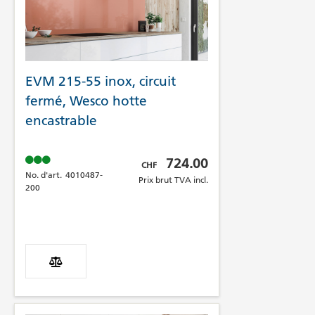
EVM 215-55 inox, circuit
fermé, Wesco hotte
encastrable
Prix brut TVA incl.
724.00
CHF
No. d'art.
4010487-
Prix brut TVA incl.
200