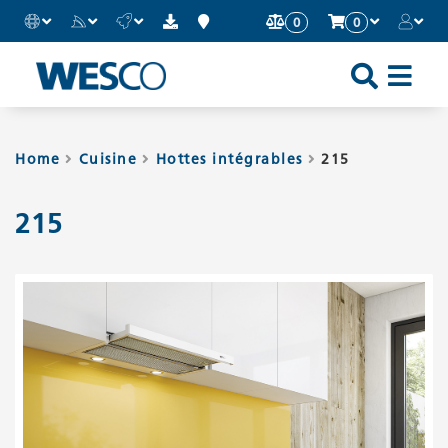
0
0
Sh
an
Hi
Home
Cuisine
Hottes intégrables
215
Mo
215
Me