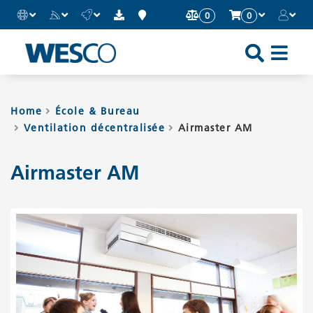
0
0
Sh
an
Hi
Home
École & Bureau
Ventilation décentralisée
Airmaster AM
Mo
Me
Airmaster AM