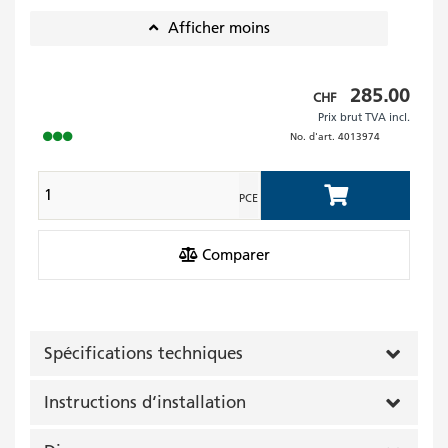
Afficher moins
Prix
285.00
CHF
Prix brut TVA incl.
brut
No. d'art.
4013974
TVA
incl.
PCE
Add to Cart
Comparer
Spécifications techniques
Instructions d‘installation