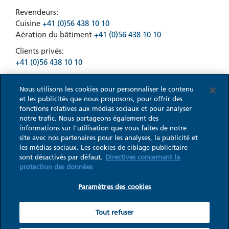
Revendeurs:
Cuisine
+41 (0)56 438 10 10
Aération du bâtiment
+41 (0)56 438 10 10
Clients privés:
+41 (0)56 438 10 10
Nous utilisons les cookies pour personnaliser le contenu
et les publicités que nous proposons, pour offrir des
fonctions relatives aux médias sociaux et pour analyser
notre trafic. Nous partageons également des
informations sur l’utilisation que vous faites de notre
site avec nos partenaires pour les analyses, la publicité et
les médias sociaux. Les cookies de ciblage publicitaire
sont désactivés par défaut.
Directives concernant la
© 2026 WESCO
CGV
Impressum
protection des données
Charte de confidentialité
Paramètres des cookies
Paramètres des cookies
WESCO - Une marque du groupe Franke
Tout refuser