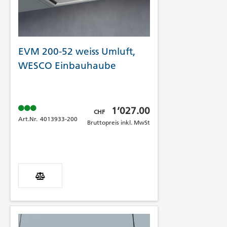
EVM 200-52 weiss Umluft,
WESCO Einbauhaube
Bruttopreis inkl. MwSt
1’027.00
CHF
Art.Nr.
4013933-200
Bruttopreis inkl. MwSt