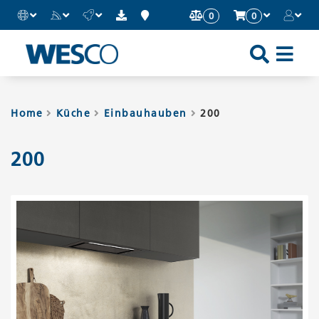
0
0
Sh
an
Hi
Home
Küche
Einbauhauben
200
Mo
200
Me