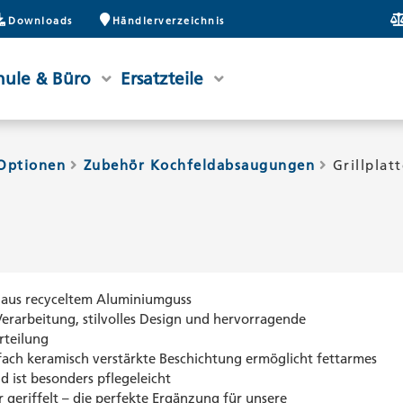
Downloads
Händlerverzeichnis
hule & Büro
Ersatzteile
Optionen
Zubehör Kochfeldabsaugungen
Grillplat
 aus recyceltem Aluminiumguss
erarbeitung, stilvolles Design und hervorragende
teilung
ach keramisch verstärkte Beschichtung ermöglicht fettarmes
d ist besonders pflegeleicht
r geriffelt – die perfekte Ergänzung für unsere