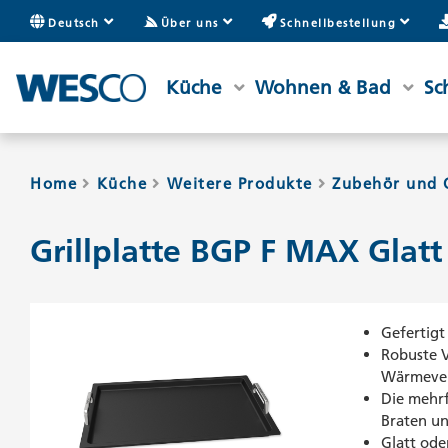
Deutsch
Über uns
Schnellbestellung
Küche
Wohnen & Bad
Sc
Home
Küche
Weitere Produkte
Zubehör und 
Grillplatte BGP F MAX Glatt
Gefertigt
Robuste V
Wärmever
Die mehrf
Braten un
Glatt ode