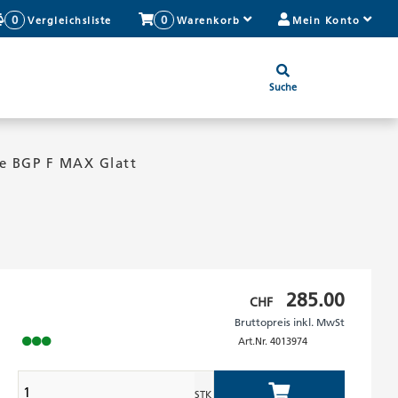
0
0
Vergleichsliste
Warenkorb
Mein Konto
Suche
te BGP F MAX Glatt
Bruttopreis
285.00
CHF
Bruttopreis inkl. MwSt
inkl.
Art.Nr.
4013974
MwSt
STK