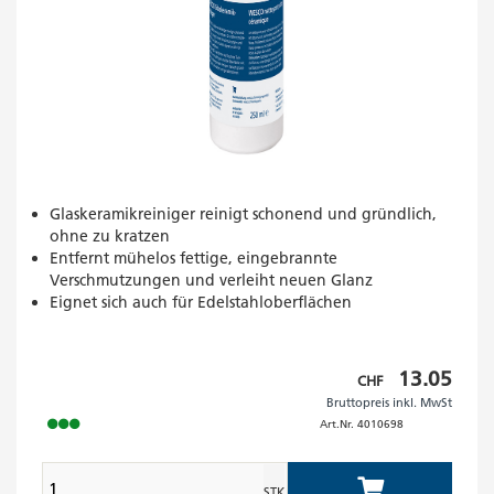
Glaskeramikreiniger reinigt schonend und gründlich,
ohne zu kratzen
Entfernt mühelos fettige, eingebrannte
Verschmutzungen und verleiht neuen Glanz
Eignet sich auch für Edelstahloberflächen
Bruttopreis
13.05
CHF
Bruttopreis inkl. MwSt
inkl.
Art.Nr.
4010698
MwSt
STK