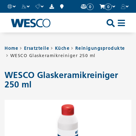
0
0
Sh
an
Hi
Home
Ersatzteile
Küche
Reinigungsprodukte
WESCO Glaskeramikreiniger 250 ml
Mo
Me
WESCO Glaskeramikreiniger
250 ml