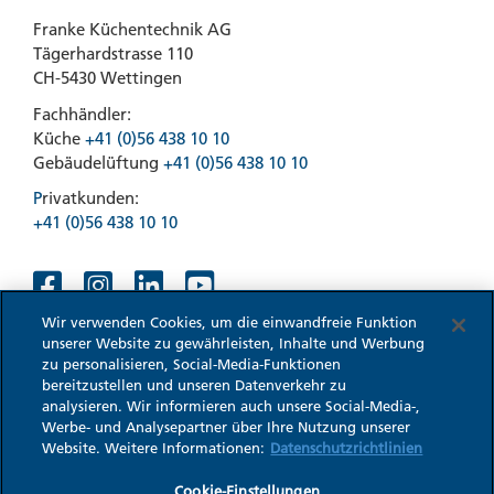
Franke Küchentechnik AG
Tägerhardstrasse 110
CH-5430 Wettingen
Fachhändler:
Küche
+41 (0)56 438 10 10
Gebäudelüftung
+41 (0)56 438 10 10
P
rivatkunden:
+41 (0)56 438 10 10
Wir verwenden Cookies, um die einwandfreie Funktion
unserer Website zu gewährleisten, Inhalte und Werbung
zu personalisieren, Social-Media-Funktionen
bereitzustellen und unseren Datenverkehr zu
analysieren. Wir informieren auch unsere Social-Media-,
Werbe- und Analysepartner über Ihre Nutzung unserer
© 2026 WESCO
AGB
Impressum
Datenschutz
Website. Weitere Informationen:
Datenschutzrichtlinien
Cookie-Einstellungen
Cookie-Einstellungen